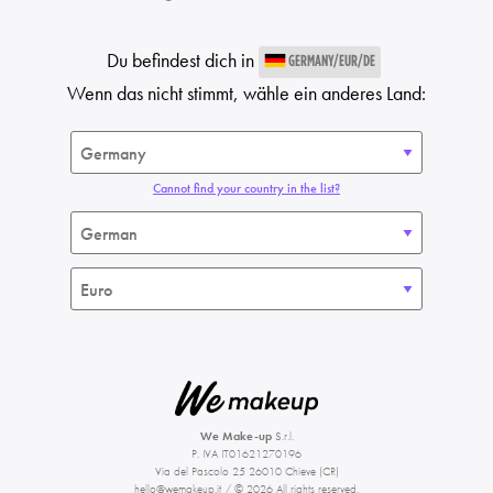
Du befindest dich in
GERMANY/EUR/DE
Wenn das nicht stimmt, wähle ein anderes Land:
Cannot find your country in the list?
We Make-up
S.r.l.
P. IVA IT01621270196
Via del Pascolo 25 26010 Chieve (CR)
hello@wemakeup.it
/ © 2026 All rights reserved.