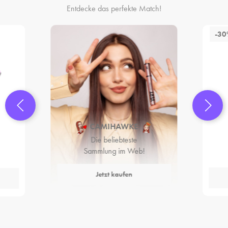
Entdecke das perfekte Match!
-3
CAMIHAWKE
Die beliebteste
Sammlung im Web!
Jetzt kaufen