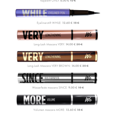
Kajalstift ONLY:
6.00 €
12 €
Eyelinerstift WHILE:
12.60 €
18 €
Long-Lash Mascara VERY:
14.00 €
20 €
Long-Lash Mascara VERY BROWN:
14.00 €
20 €
Wasserfeste mascara SINCE:
9.00 €
18 €
Volumen mascara MORE:
12.60 €
18 €