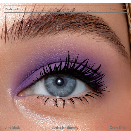
Made in Italy
Vegan friendly
Cruelty free
Ultra black
Aktive Inhaltsstoffe
Zoom-Effekt