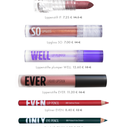
Lippenstift IF:
7.25 €
14.5 €
Lipgloss SO:
7.00 €
14 €
Lippenstifte plumper WELL:
12.60 €
18 €
Lippenstifte EVER:
11.20 €
16 €
Lipliner EVEN:
8.40 €
12 €