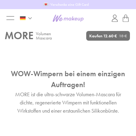
Probiere aus WeTest
keyboard_arrow_down
toggle
MORE
Volumen
Kaufen
12.60 €
18 €
Mascara
menu
WOW-Wimpern bei einem einzigen
Auftragen!
MORE ist die ultra-schwarze Volumen-Mascara für
dichte, regenerierte Wimpern mit funktionellen
Wirkstoffen und einer erstaunlichen Silikonbürste.