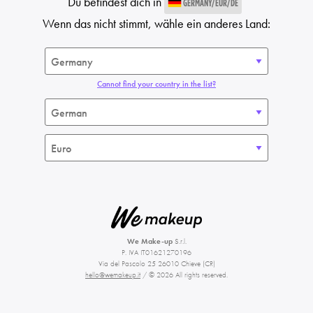
Du befindest dich in
GERMANY/EUR/DE
Wenn das nicht stimmt, wähle ein anderes Land:
Cannot find your country in the list?
We Make-up
S.r.l.
P. IVA IT01621270196
Via del Pascolo 25 26010 Chieve (CR)
hello@wemakeup.it
/ © 2026 All rights reserved.