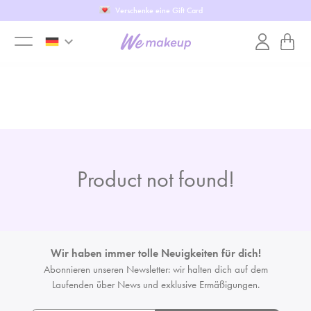
Verschenke eine Gift Card
Warning
: Trying to access array offset on null in
keyboard_arrow_down
/var/www/vhosts/wemakeup.it/httpdocs/scheda_singola_wit
toggle
on line
29
menu
Product not found!
Wir haben immer tolle Neuigkeiten für dich!
Abonnieren unseren Newsletter: wir halten dich auf dem
Laufenden
über News und exklusive Ermäßigungen.