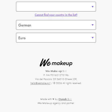
Cannot find your country in the list?
We Make-up
S.r.l.
P. IVA IT01621270196
Via del Pascolo 25 26010 Chieve (CR)
hello@wemakeup.it
/ © 2026 All rights reserved.
Made with ♥ by
Oyeah
S.r.l.
We Make-up agency and partner.