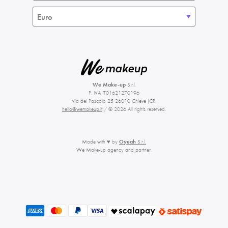
We Make-up
S.r.l.
P. IVA IT01621270196
Via del Pascolo 25 26010 Chieve (CR)
hello@wemakeup.it
/ © 2026 All rights reserved.
Made with ♥ by
Oyeah
S.r.l.
We Make-up agency and partner.