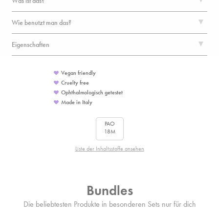
Was ist das?
Wie benutzt man das?
Eigenschaften
Vegan friendly
Cruelty free
Ophthalmologisch getestet
Made in Italy
PAO
18M
Liste der Inhaltsstoffe ansehen
Bundles
Die beliebtesten Produkte in besonderen Sets nur für dich