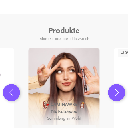
Produkte
Entdecke das perfekte Match!
-3
CAMIHAWKE
Die beliebteste
Sammlung im Web!