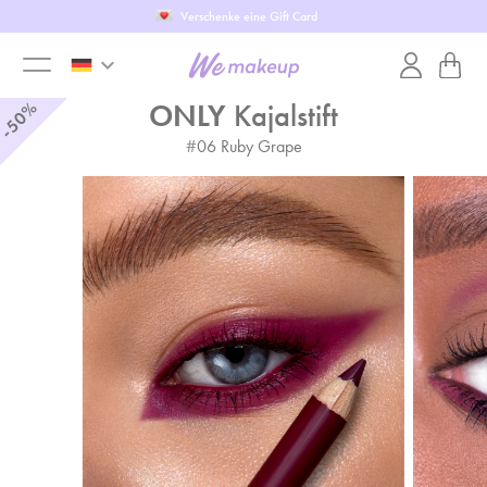
Verschenke eine Gift Card
keyboard_arrow_down
toggle
-50%
ONLY
Kajalstift
#
06
Ruby Grape
menu