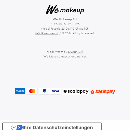
We Make-up
S.r.l.
P. IVA IT01621270196
Via del Pascolo 25 26010 Chieve (CR)
hello@wemakeup.it
/ © 2026 All rights reserved.
Made with ♥ by
Oyeah
S.r.l.
We Make-up agency and partner.
Ihre Datenschutzeinstellungen