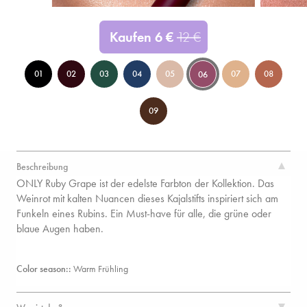
Kaufen
6
€
12
€
01
02
03
04
05
07
08
06
09
Beschreibung
ONLY Ruby Grape ist der edelste Farbton der Kollektion. Das
Weinrot mit kalten Nuancen dieses Kajalstifts inspiriert sich am
Funkeln eines Rubins. Ein Must-have für alle, die grüne oder
blaue Augen haben.
Color season::
Warm Frühling