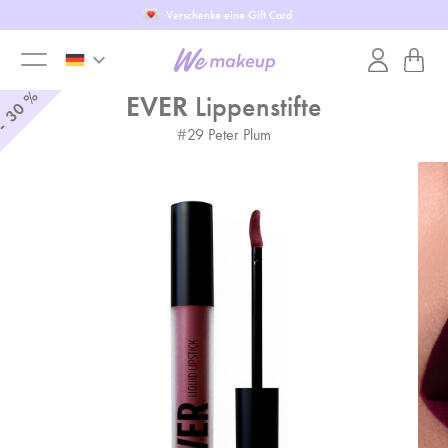
Verschenke eine Gift Card
keyboard_arrow_down
toggle
%
EVER
Lippenstifte
30
-
#
29
Peter Plum
menu