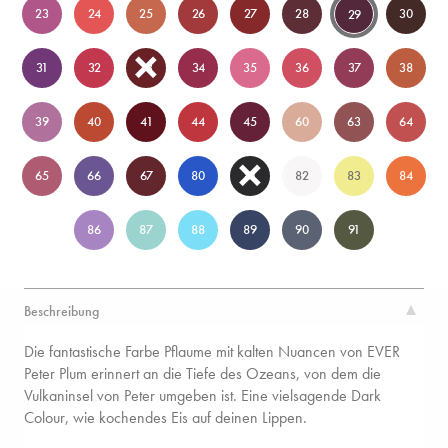
23
24
25
26
27
28
30
29
31
32
33
34
35
36
37
38
39
40
41
44
45
60
63
64
65
66
67
80
81
82
83
84
86
87
88
89
90
91
Beschreibung
Die fantastische Farbe Pflaume mit kalten Nuancen von EVER
Peter Plum erinnert an die Tiefe des Ozeans, von dem die
Vulkaninsel von Peter umgeben ist. Eine vielsagende Dark
Colour, wie kochendes Eis auf deinen Lippen.