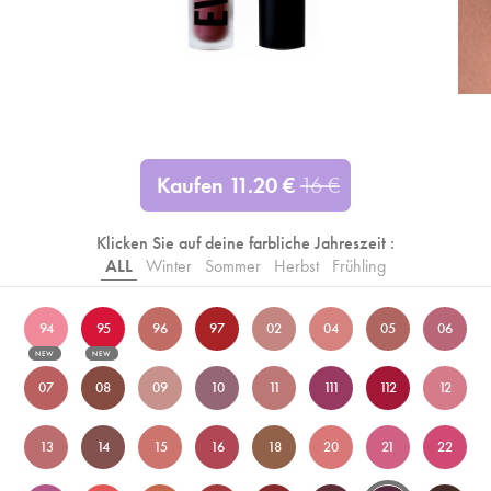
Kaufen
11.20
€
16
€
Klicken Sie auf deine farbliche Jahreszeit :
ALL
Winter
Sommer
Herbst
Frühling
94
95
96
97
02
04
05
06
NEW
NEW
07
08
09
10
11
111
112
12
13
14
15
16
18
20
21
22