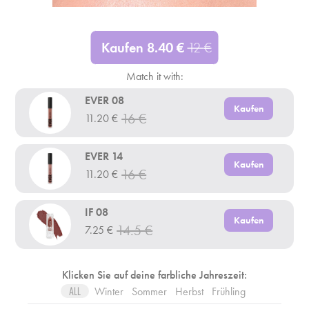
Kaufen
8.40
€
12
€
Match it with:
EVER 08
Kaufen
16
€
11.20
€
EVER 14
Kaufen
16
€
11.20
€
IF 08
Kaufen
14.5
€
7.25
€
Klicken Sie auf deine farbliche Jahreszeit:
Winter
Sommer
Herbst
Frühling
ALL