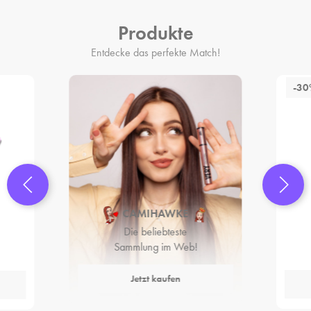
Produkte
Entdecke das perfekte Match!
-3
CAMIHAWKE
Die beliebteste
Sammlung im Web!
Jetzt kaufen