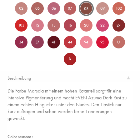
02
05
06
07
09
102
08
103
12
13
16
20
22
27
34
37
41
44
94
95
U
B
Beschreibung
Die Farbe Marsala mit einem hohen Rotanteil sorgt für eine
intensive Pigmentierung und macht EVEN Azuma Dark Rust zu
einem echten Hingucker unter den Nudes. Den Lipstick nur
kurz auftragen und schon werden ferne Erinnerungen
geweckt.
Color season: :