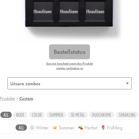
Hinzufügen
Hinzufügen
Hinzufügen
Hinzufügen
Hinzufügen
Hinzufügen
Hinzufügen
Hinzufügen
Hinzufügen
Bestellstatus
Sag mir bescheid wenn das Produkt
wieder verfügbar ist
Produkte
>
Custom
ALL
NUDE
COLOR
SHIMMER
3D METAL
DUOCHROME
SPARKLING
Winter
Sommer
Herbst
Frühling
ALL