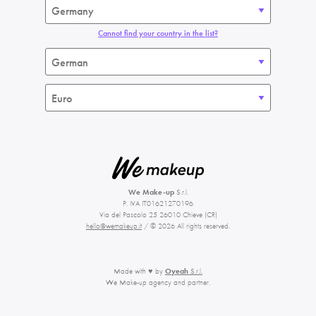
Cannot find your country in the list?
We Make-up
S.r.l.
P. IVA IT01621270196
Via del Pascolo 25 26010 Chieve (CR)
hello@wemakeup.it
/ © 2026 All rights reserved.
Made with ♥ by
Oyeah
S.r.l.
We Make-up agency and partner.