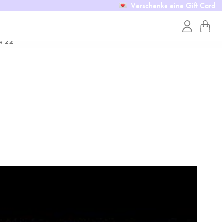
Verschenke eine Gift Card
ne
22
ne
22