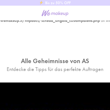
Bis zu 50% OFF
emakeup.it/httpdocs/scheda_singola_custompalette.php
on li
emakeup.it/httpdocs/scheda_singola_custompalette.php
on li
Alle Geheimnisse von AS
Entdecke die Tipps für das perfekte Auftragen