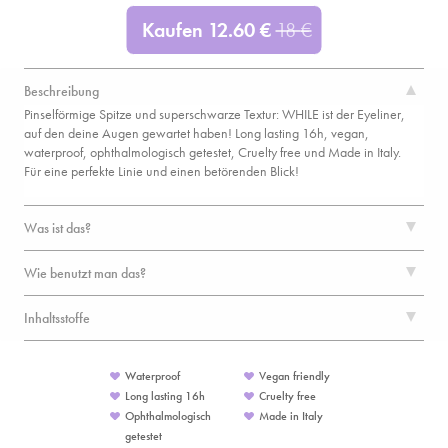
Kaufen
12.60
€
18
€
Beschreibung
Pinselförmige Spitze und superschwarze Textur: WHILE ist der Eyeliner,
auf den deine Augen gewartet haben! Long lasting 16h, vegan,
waterproof, ophthalmologisch getestet, Cruelty free und Made in Italy.
Für eine perfekte Linie und einen betörenden Blick!
Was ist das?
Wie benutzt man das?
Inhaltsstoffe
Waterproof
Vegan friendly
Long lasting 16h
Cruelty free
Ophthalmologisch
Made in Italy
getestet