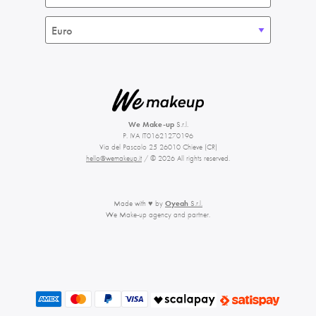
We Make-up
S.r.l.
P. IVA IT01621270196
Via del Pascolo 25 26010 Chieve (CR)
hello@wemakeup.it
/ © 2026 All rights reserved.
Made with ♥ by
Oyeah
S.r.l.
We Make-up agency and partner.