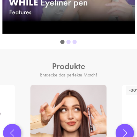
Produkte
Entdecke das perfekte Match!
-3