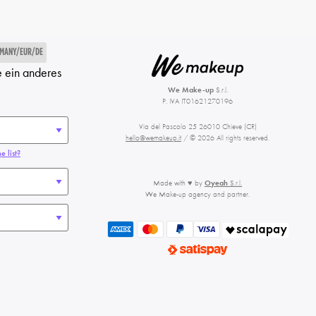
MANY/EUR/DE
e ein anderes
We Make-up
S.r.l.
P. IVA IT01621270196
Via del Pascolo 25 26010 Chieve (CR)
hello@wemakeup.it
/ © 2026 All rights reserved.
e list?
Made with ♥ by
Oyeah
S.r.l.
We Make-up agency and partner.