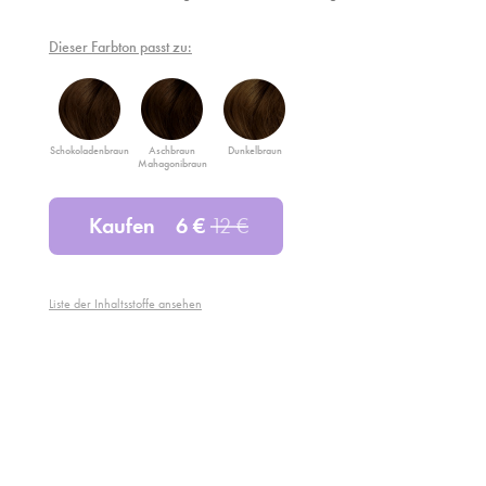
Dieser Farbton passt zu:
Schokoladenbraun
Aschbraun
Dunkelbraun
Mahagonibraun
Kaufen
6
€
12
€
Liste der Inhaltsstoffe ansehen