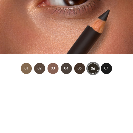
01
02
03
04
05
07
06