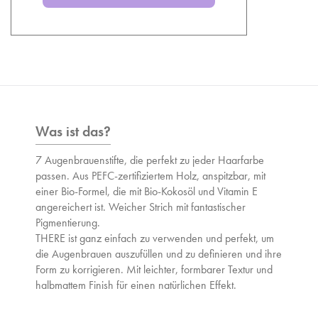
Was ist das?
7 Augenbrauenstifte, die perfekt zu jeder Haarfarbe
passen. Aus PEFC-zertifiziertem Holz, anspitzbar, mit
einer Bio-Formel, die mit Bio-Kokosöl und Vitamin E
angereichert ist. Weicher Strich mit fantastischer
Pigmentierung.
THERE ist ganz einfach zu verwenden und perfekt, um
die Augenbrauen auszufüllen und zu definieren und ihre
Form zu korrigieren. Mit leichter, formbarer Textur und
halbmattem Finish für einen natürlichen Effekt.