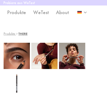
Probiere aus WeTest
Produkte
WeTest
About
keyboard_arrow_down
Produkte
>
THERE