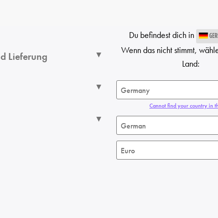
Du befindest dich in
GER
Wenn das nicht stimmt, wähl
d Lieferung
Land:
Cannot find your country in th