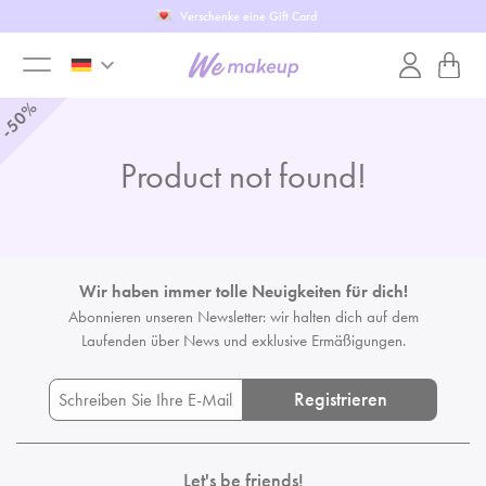
Verschenke eine Gift Card
keyboard_arrow_down
toggle
%
50
-
menu
Product not found!
Wir haben immer tolle Neuigkeiten für dich!
Abonnieren unseren Newsletter: wir halten dich auf dem
Laufenden
über News und exklusive Ermäßigungen.
Registrieren
Let's be friends!