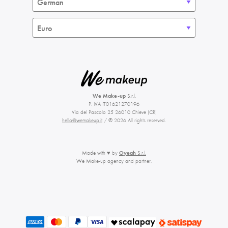
We Make-up
S.r.l.
P. IVA IT01621270196
Via del Pascolo 25 26010 Chieve (CR)
hello@wemakeup.it
/ © 2026 All rights reserved.
Made with ♥ by
Oyeah
S.r.l.
We Make-up agency and partner.